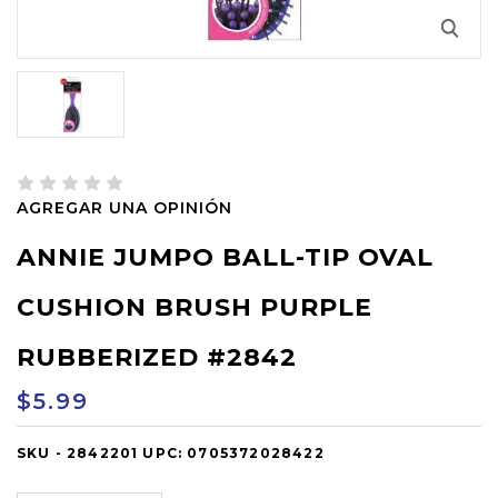
AGREGAR UNA OPINIÓN
ANNIE JUMPO BALL-TIP OVAL
CUSHION BRUSH PURPLE
RUBBERIZED #2842
$5.99
SKU -
OUT
2842201
UPC:
0705372028422
OF