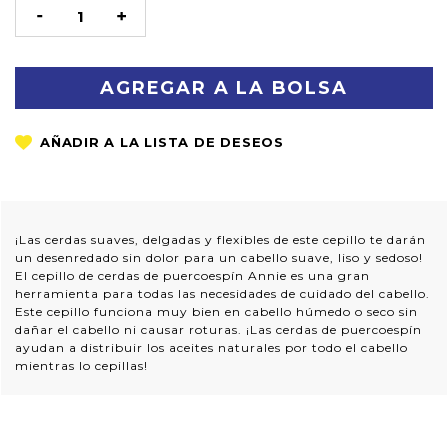
STOCK
DISMINUIR
AUMENTAR
LA
LA
CANTIDAD:
CANTIDAD:
¡Las cerdas suaves, delgadas y flexibles de este cepillo te darán
un desenredado sin dolor para un cabello suave, liso y sedoso!
El cepillo de cerdas de puercoespín Annie es una gran
herramienta para todas las necesidades de cuidado del cabello.
Este cepillo funciona muy bien en cabello húmedo o seco sin
dañar el cabello ni causar roturas. ¡Las cerdas de puercoespín
ayudan a distribuir los aceites naturales por todo el cabello
mientras lo cepillas!