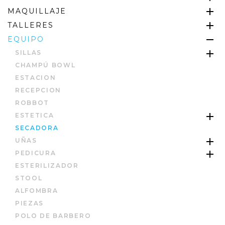
MAQUILLAJE
TALLERES
EQUIPO
SILLAS
CHAMPÚ BOWL
ESTACION
RECEPCION
ROBBOT
ESTETICA
SECADORA
UÑAS
PEDICURA
ESTERILIZADOR
STOOL
ALFOMBRA
PIEZAS
POLO DE BARBERO