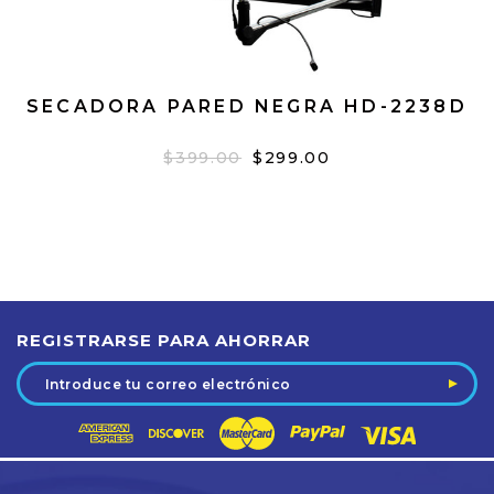
SECADORA PARED NEGRA HD-2238D
$399.00
$299.00
REGISTRARSE PARA AHORRAR
Dirección
de
correo
electrónico