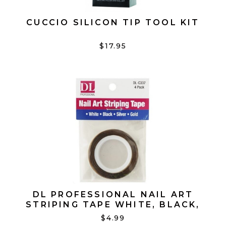
CUCCIO SILICON TIP TOOL KIT
$17.95
DL PROFESSIONAL NAIL ART
STRIPING TAPE WHITE, BLACK,
SILVER AND GOLD P/4 #DL-C337
$4.99