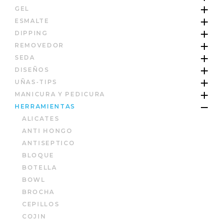
GEL
ESMALTE
DIPPING
REMOVEDOR
SEDA
DISEÑOS
UÑAS-TIPS
MANICURA Y PEDICURA
HERRAMIENTAS
ALICATES
ANTI HONGO
ANTISEPTICO
BLOQUE
BOTELLA
BOWL
BROCHA
CEPILLOS
COJIN