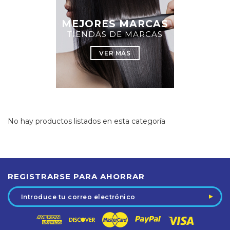
MEJORES MARCAS
TIENDAS DE MARCAS
VER MÁS
No hay productos listados en esta categoría
REGISTRARSE PARA AHORRAR
Dirección
de
correo
electrónico