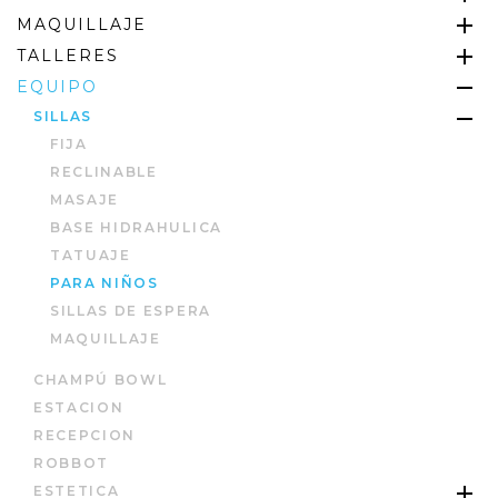
MAQUILLAJE
TALLERES
EQUIPO
SILLAS
FIJA
RECLINABLE
MASAJE
BASE HIDRAHULICA
TATUAJE
PARA NIÑOS
SILLAS DE ESPERA
MAQUILLAJE
CHAMPÚ BOWL
ESTACION
RECEPCION
ROBBOT
ESTETICA