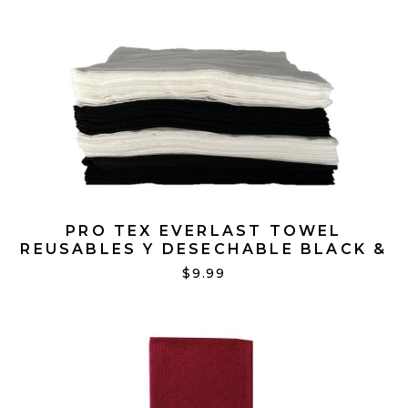
PRO TEX EVERLAST TOWEL
REUSABLES Y DESECHABLE BLACK &
WHITE 16*16 PK50
$9.99