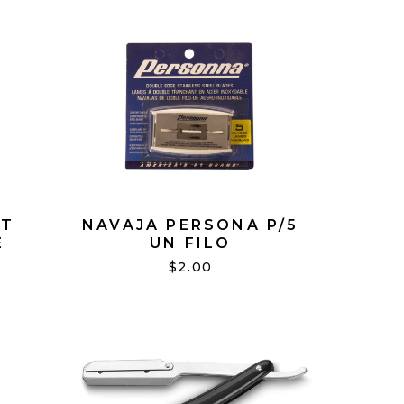
HT
NAVAJA PERSONA P/5
E
UN FILO
EL
$2.00
RAR