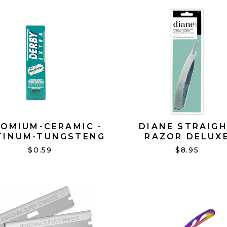
OMIUM-CERAMIC -
DIANE STRAIG
TINUM-TUNGSTENG
RAZOR DELUX
 POLYMER COATED
STAINLESS STE
$0.59
$8.95
EDGES
NAVAJA DE RASU