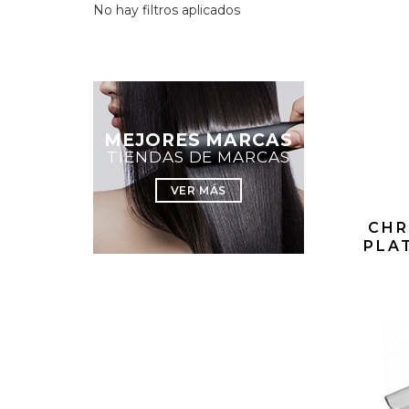
No hay filtros aplicados
MEJORES MARCAS
TIENDAS DE MARCAS
VER MÁS
CHR
PLA
AND