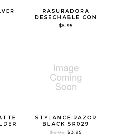
LVER
RASURADORA
DESECHABLE CON
NAVAJAS NEGRA
$5.95
ATTE
STYLANCE RAZOR
LDER
BLACK SR029
$6.95
$3.95