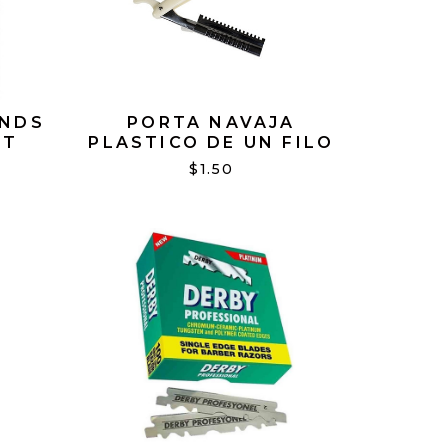
ANDS
PORTA NAVAJA
CT
PLASTICO DE UN FILO
#01301
$1.50