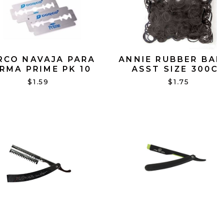
RCO NAVAJA PARA
ANNIE RUBBER B
RMA PRIME PK 10
ASST SIZE 300
NAVAJAS
BLACK
$1.59
$1.75