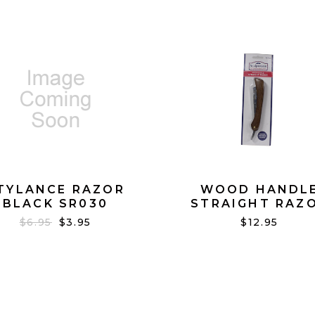
TYLANCE RAZOR
WOOD HANDL
BLACK SR030
STRAIGHT RAZ
$6.95
$3.95
$12.95