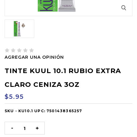
AGREGAR UNA OPINIÓN
TINTE KUUL 10.1 RUBIO EXTRA
CLARO CENIZA 3OZ
$5.95
SKU -
OUT
KU10.1
UPC:
7501438365257
OF
STOCK
DISMINUIR
AUMENTAR
LA
LA