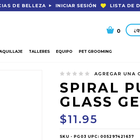
INICIAR SESIÓN
LISTA DE 
IAS DE BELLEZA
Busca
0
AQUILLAJE
TALLERES
EQUIPO
PET GROOMING
IRAL PURE GLASS GEL 03
AGREGAR UNA 
SPIRAL P
GLASS GE
$11.95
SKU -
OUT
PG03
UPC:
005297421637