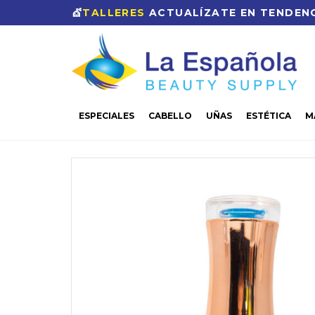
💇
TALLERES
ACTUALÍZATE EN TENDENC
ESPECIALES
CABELLO
UÑAS
ESTÉTICA
M
CASA
UÑAS
GEL
ESMALTE GEL
COLOR
SP