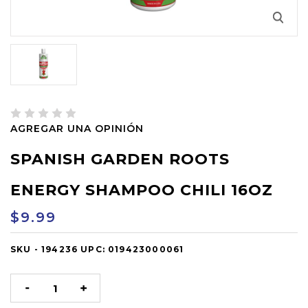
AGREGAR UNA OPINIÓN
SPANISH GARDEN ROOTS
ENERGY SHAMPOO CHILI 16OZ
$9.99
SKU -
OUT
194236
UPC:
019423000061
OF
STOCK
DISMINUIR
AUMENTAR
LA
LA