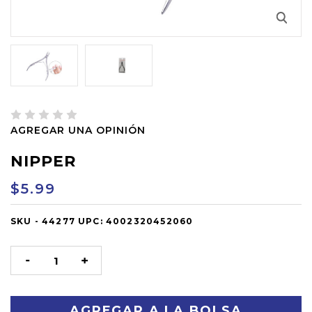
AGREGAR UNA OPINIÓN
NIPPER
$5.99
SKU -
OUT
44277
UPC:
4002320452060
OF
STOCK
DISMINUIR
AUMENTAR
LA
LA
CANTIDAD:
CANTIDAD: