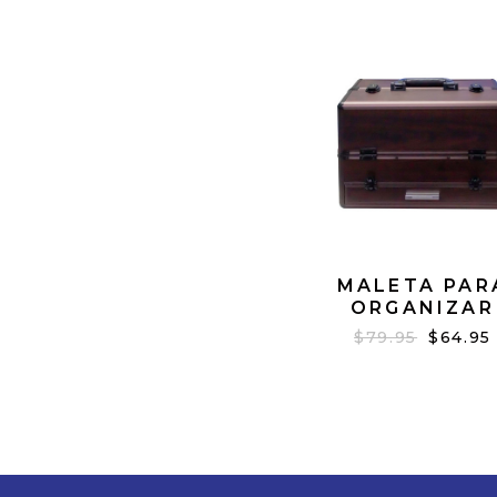
MALETA PAR
ORGANIZAR
MAQUILLAJES C
$79.95
$64.95
MADERA