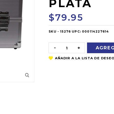
PLATA
$79.95
SKU -
OUT
15276
UPC:
000114227614
OF
STOCK
DISMINUIR
AUMENTAR
LA
LA
CANTIDAD:
CANTIDAD: