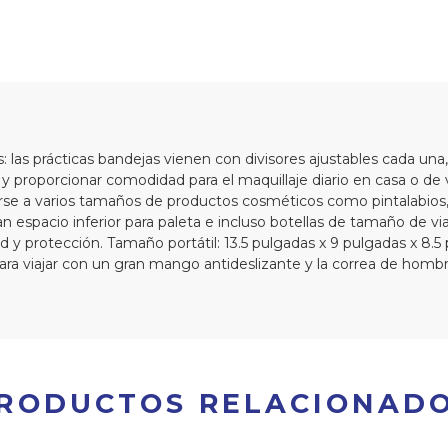
: las prácticas bandejas vienen con divisores ajustables cada una
roporcionar comodidad para el maquillaje diario en casa o de via
se a varios tamaños de productos cosméticos como pintalabios, 
 espacio inferior para paleta e incluso botellas de tamaño de viaj
d y protección. Tamaño portátil: 13.5 pulgadas x 9 pulgadas x 8.5 
ra viajar con un gran mango antideslizante y la correa de homb
RODUCTOS RELACIONAD