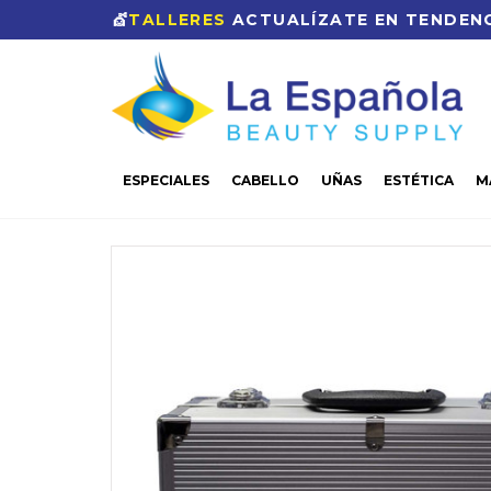
💇
TALLERES
ACTUALÍZATE EN TENDENC
ESPECIALES
CABELLO
UÑAS
ESTÉTICA
M
CASA
UÑAS
HERRAMIENTAS
MALETA PARA O