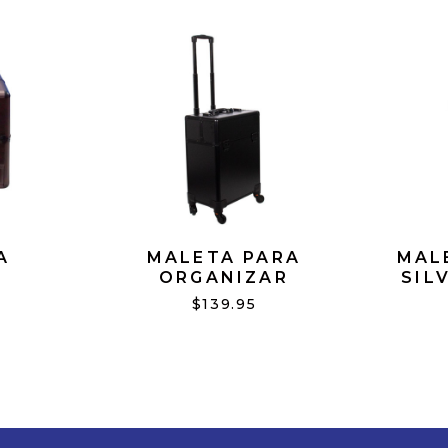
A
MALETA PARA
MAL
ORGANIZAR
SIL
OLOR
MAQUILLAJE O
$139.95
PRODUCTOS NEGRA
CON RUEDAS #96