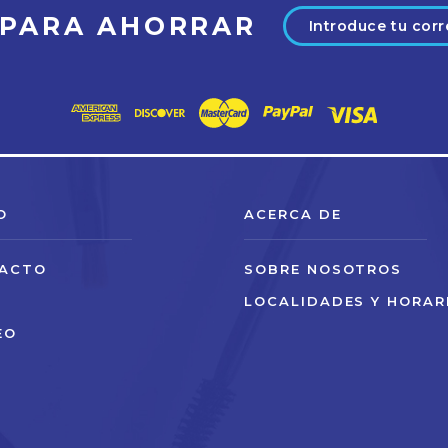
Dirección
 PARA AHORRAR
de
correo
electrónico
O
ACERCA DE
ACTO
SOBRE NOSOTROS
O
LOCALIDADES Y HORAR
EO