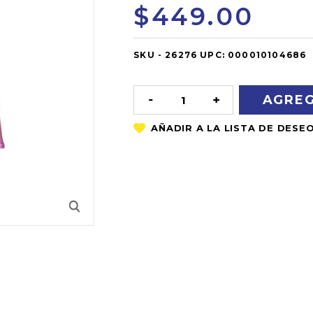
$449.00
SKU -
OUT
26276
UPC:
000010104686
OF
STOCK
DISMINUIR
AUMENTAR
LA
LA
CANTIDAD:
CANTIDAD: