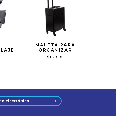
MALETA PARA
LAJE
ORGANIZAR
CK
MAQUILLAJE O
$139.95
PRODUCTOS NEGRA
CON RUEDAS #96