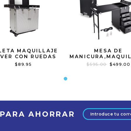
LETA MAQUILLAJE
MESA DE
LVER CON RUEDAS
MANICURA,MAQUIL
Y MALETA BLA
$89.95
$595.00
$499.00
Dirección
 PARA AHORRAR
de
correo
electrónico