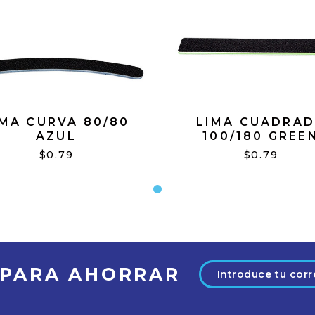
IMA CURVA 80/80
LIMA CUADRA
AZUL
100/180 GREE
$0.79
$0.79
Dirección
 PARA AHORRAR
de
correo
electrónico