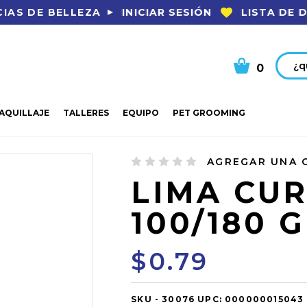
INICIAR SESIÓN
LISTA DE 
IAS DE BELLEZA
Busca
0
AQUILLAJE
TALLERES
EQUIPO
PET GROOMING
180 G
AGREGAR UNA 
LIMA CU
100/180 G
$0.79
SKU -
OUT
30076
UPC:
000000015043