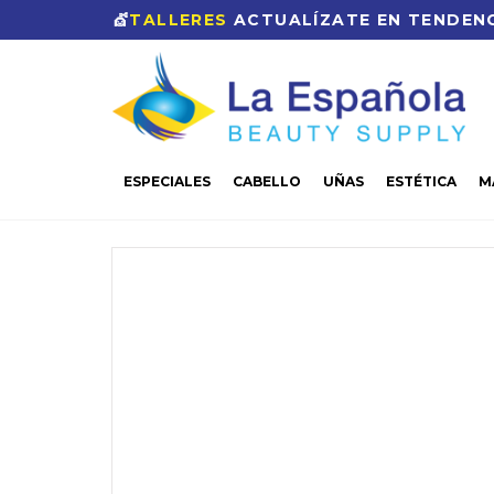
💇
TALLERES
ACTUALÍZATE EN TENDENC
ESPECIALES
CABELLO
UÑAS
ESTÉTICA
M
CASA
UÑAS
HERRAMIENTAS
LIMA CURVA 100/