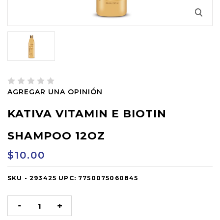
AGREGAR UNA OPINIÓN
KATIVA VITAMIN E BIOTIN
SHAMPOO 12OZ
$10.00
SKU -
OUT
293425
UPC:
7750075060845
OF
STOCK
DISMINUIR
AUMENTAR
LA
LA