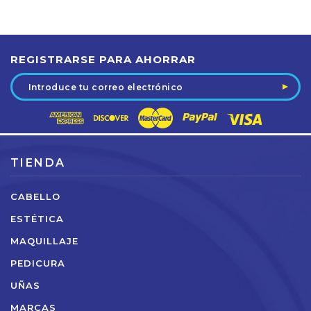
REGISTRARSE PARA AHORRAR
Dirección
de
correo
electrónico
TIENDA
CABELLO
ESTÉTICA
MAQUILLAJE
PEDICURA
UÑAS
MARCAS