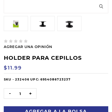
AGREGAR UNA OPINIÓN
HOLDER PARA CEPILLOS
$11.99
SKU -
OUT
232406
UPC:
6954086723237
OF
STOCK
DISMINUIR
AUMENTAR
LA
LA
CANTIDAD:
CANTIDAD: