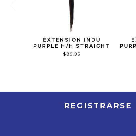
EXTENSION INDU
E
PURPLE H/H STRAIGHT
PURP
24" N/BLACK
$89.95
REGISTRARSE