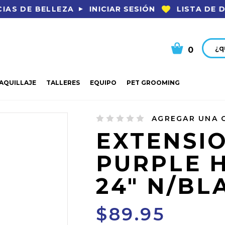
INICIAR SESIÓN
LISTA DE 
IAS DE BELLEZA
Busca
0
AQUILLAJE
TALLERES
EQUIPO
PET GROOMING
XTENSION INDU PURPLE H/H BODY 24" N/BLACK
AGREGAR UNA 
EXTENSI
PURPLE 
24" N/BL
$89.95