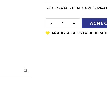
SKU -
OUT
32434-NBLACK
UPC:
26944
OF
STOCK
DISMINUIR
AUMENTAR
LA
LA
CANTIDAD:
CANTIDAD: