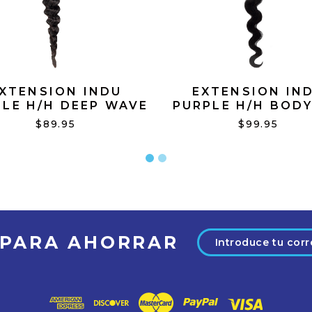
XTENSION INDU
EXTENSION IN
LE H/H DEEP WAVE
PURPLE H/H BODY
24" N/BLACK
NBLACK
$89.95
$99.95
Dirección
 PARA AHORRAR
de
correo
electrónico