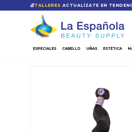
💇
TALLERES
ACTUALÍZATE EN TENDENC
ESPECIALES
CABELLO
UÑAS
ESTÉTICA
M
CASA
CABELLO
POSTIZOS
EXTENSIONES
E