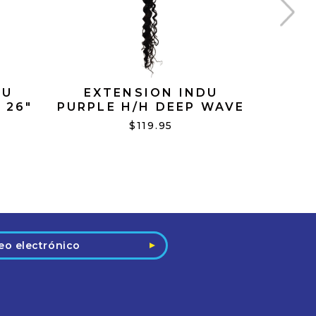
DU
EXTENSION INDU
H & 
 26"
PURPLE H/H DEEP WAVE
IRON 
28" N/BLACK
$119.95