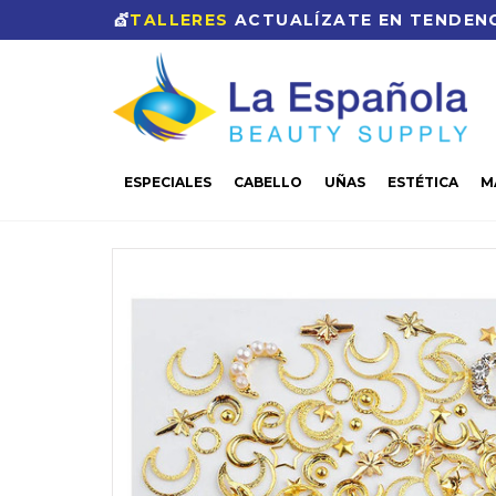
💇
TALLERES
ACTUALÍZATE EN TENDENC
ESPECIALES
CABELLO
UÑAS
ESTÉTICA
M
CASA
UÑAS
DISEÑOS
DECORACION
DECORA