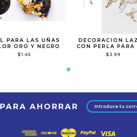
IL PARA LAS UÑAS
DECORACION LA
LOR ORO Y NEGRO
CON PERLA PARA
UÑAS
$1.45
$3.99
Dirección
 PARA AHORRAR
de
correo
electrónico