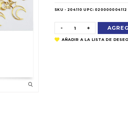
SKU -
OUT
204110
UPC:
020000004112
OF
STOCK
DISMINUIR
AUMENTAR
LA
LA
CANTIDAD:
CANTIDAD: