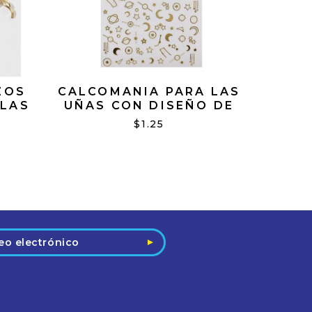
ZOS
CALCOMANIA PARA LAS
 LAS
UÑAS CON DISEÑO DE
LUNAS Y ESTRELLAS
$1.25
ORO