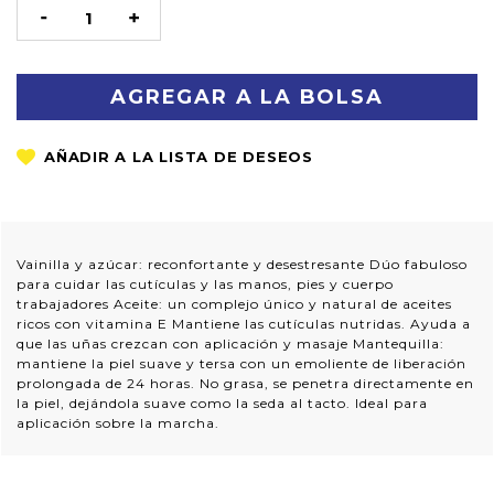
STOCK
DISMINUIR
AUMENTAR
LA
LA
CANTIDAD:
CANTIDAD:
Vainilla y azúcar: reconfortante y desestresante Dúo fabuloso
para cuidar las cutículas y las manos, pies y cuerpo
trabajadores Aceite: un complejo único y natural de aceites
ricos con vitamina E Mantiene las cutículas nutridas. Ayuda a
que las uñas crezcan con aplicación y masaje Mantequilla:
mantiene la piel suave y tersa con un emoliente de liberación
prolongada de 24 horas. No grasa, se penetra directamente en
la piel, dejándola suave como la seda al tacto. Ideal para
aplicación sobre la marcha.