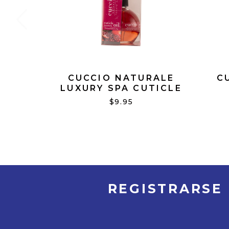
CUCCIO NATURALE
C
LUXURY SPA CUTICLE
OIL REVITALIZING
REV
$9.95
POMEGRANATE & FIG
OIL 
2.5 OZ
REGISTRARSE