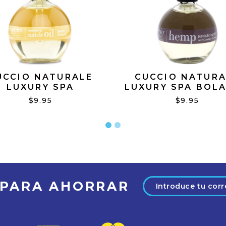
UCCIO NATURALE
CUCCIO NATURA
LUXURY SPA
LUXURY SPA BOLA
ITALIZING CUTICLE
HEMP REVITALIZ
$9.95
$9.95
SWEET ALMOND 2.5
OIL WITH CUPUA
OZ
CHIA 2.5 OZ
Dirección
 PARA AHORRAR
de
correo
electrónico