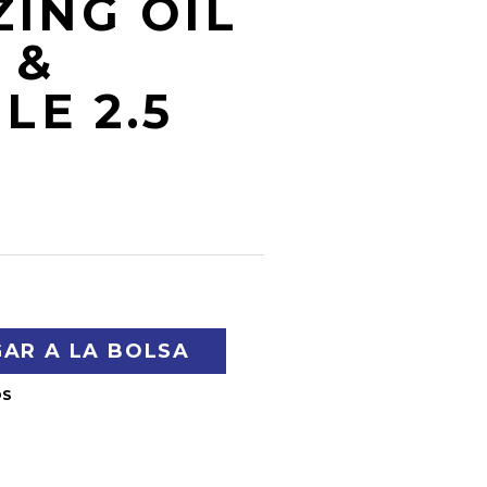
ZING OIL
 &
E 2.5