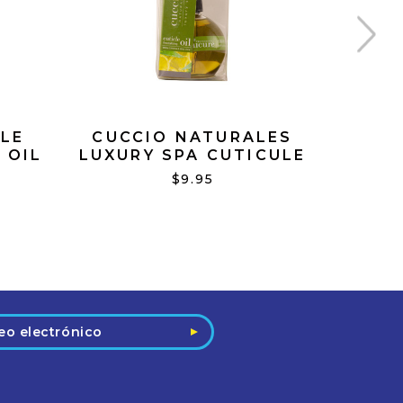
LE
CUCCIO NATURALES
CUC
 OIL
LUXURY SPA CUTICULE
LU
ING
REVITALIZING OIL
CUTIC
$9.95
CU &
WHITE LIMETTA & ALOE
POME
VERA 2.5 OZ.