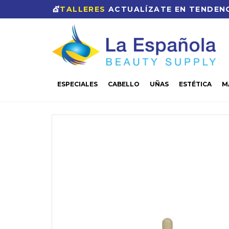
💇
TALLERES
ACTUALÍZATE EN TENDENC
ESPECIALES
CABELLO
UÑAS
ESTÉTICA
M
CASA
UÑAS
MANICURA Y PEDICURA
MANOS