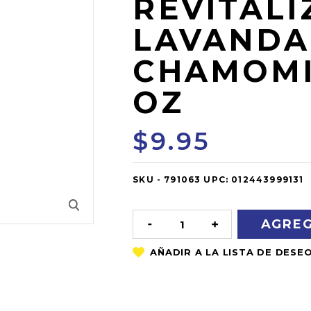
REVITALI
LAVANDA
CHAMOMIL
OZ
$9.95
SKU -
OUT
791063
UPC:
012443999131
OF
STOCK
DISMINUIR
AUMENTAR
LA
LA
CANTIDAD:
CANTIDAD: