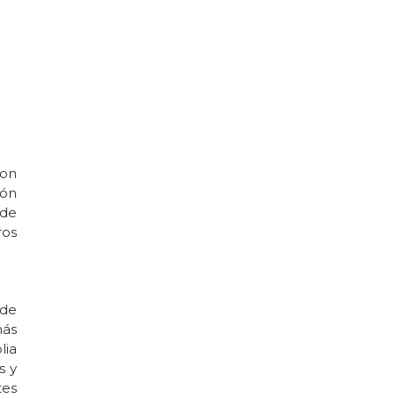
con
lón
 de
ros
 de
más
lia
s y
tes