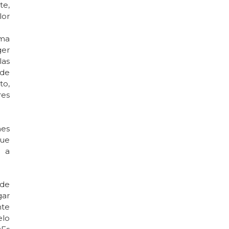
te,
lor
uma
ger
las
 de
to,
res
nes
que
a a
 de
gar
nte
elo