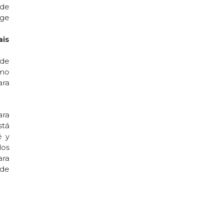
de
ege
is
 de
imo
ara
ara
stá
é y
dos
ara
 de