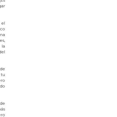
¡Es
gar
 el
ico
una
es,
 la
del
de
 tu
ero
ado
 de
más
ero