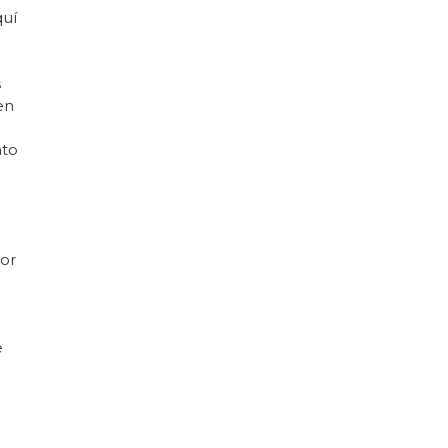
quí
s
en
nto
lor
e