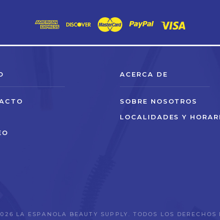
electrónico
O
ACERCA DE
ACTO
SOBRE NOSOTROS
O
LOCALIDADES Y HORAR
EO
026 LA ESPANOLA BEAUTY SUPPLY. TODOS LOS DERECHOS