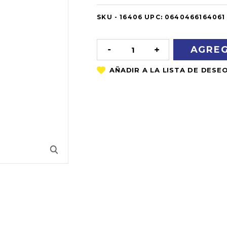
SKU -
OUT
16406
UPC:
0640466164061
OF
STOCK
DISMINUIR
AUMENTAR
LA
LA
CANTIDAD:
CANTIDAD: