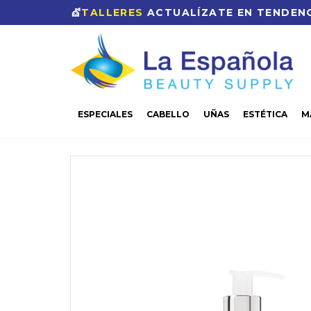
💇
TALLERES
ACTUALÍZATE EN TENDENC
ESPECIALES
CABELLO
UÑAS
ESTÉTICA
M
CASA
ESTÉTICA
FACIAL
BYE BYE BLEMISH E