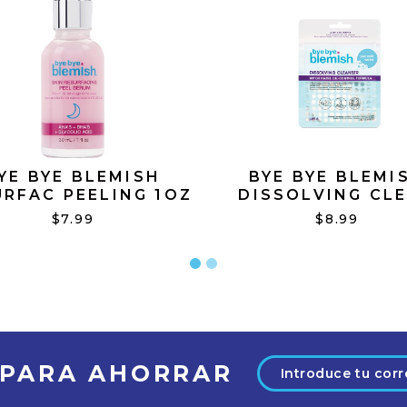
YE BYE BLEMISH
BYE BYE BLEMI
URFAC PEELING 1OZ
DISSOLVING CL
PK50
$7.99
$8.99
Dirección
 PARA AHORRAR
de
correo