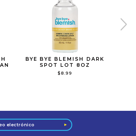
SH
BYE BYE BLEMISH DARK
BYE B
EAN
SPOT LOT 8OZ
LOTIO
$8.99