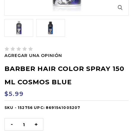
AGREGAR UNA OPINIÓN
BARBER HAIR COLOR SPRAY 150
ML COSMOS BLUE
$5.99
SKU -
OUT
152756
UPC:
8691541005207
OF
STOCK
DISMINUIR
AUMENTAR
LA
LA