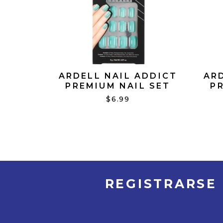
ARDELL NAIL ADDICT
AR
PREMIUM NAIL SET
P
MINT
$6.99
REGISTRARSE