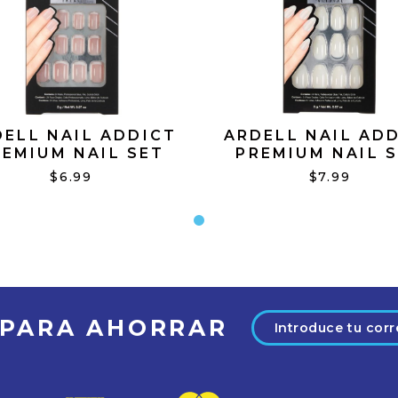
DELL NAIL ADDICT
ARDELL NAIL AD
REMIUM NAIL SET
PREMIUM NAIL 
MICRO FRENCH
NATURAL BALLER
$6.99
$7.99
Dirección
 PARA AHORRAR
de
correo
electrónico