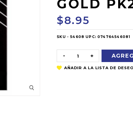
GOLD PK
$8.95
SKU -
OUT
54608
UPC:
074764546081
OF
STOCK
DISMINUIR
AUMENTAR
LA
LA
CANTIDAD:
CANTIDAD: