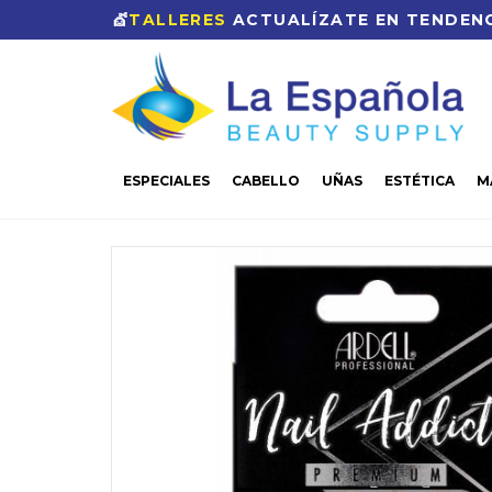
💇
TALLERES
ACTUALÍZATE EN TENDENC
ESPECIALES
CABELLO
UÑAS
ESTÉTICA
M
CASA
UÑAS
UÑAS-TIPS
ARDELL NAIL ADDICT