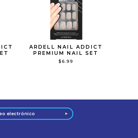
DICT
ARDELL NAIL ADDICT
SET
PREMIUM NAIL SET
INA
FRENCH SUBTLE
$6.99