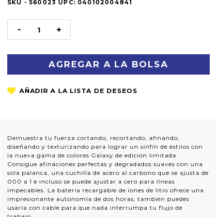
SKU -
OUT
560023
UPC:
040102004841
OF
STOCK
DISMINUIR
AUMENTAR
LA
LA
CANTIDAD:
CANTIDAD:
Demuestra tu fuerza cortando, recortando, afinando,
diseñando y texturizando para lograr un sinfín de estilos con
la nueva gama de colores Galaxy de edición limitada.
Consigue afinaciones perfectas y degradados suaves con una
sola palanca, una cuchilla de acero al carbono que se ajusta de
000 a 1 e incluso se puede ajustar a cero para líneas
impecables. La batería recargable de iones de litio ofrece una
impresionante autonomía de dos horas; también puedes
usarla con cable para que nada interrumpa tu flujo de
trabajo.