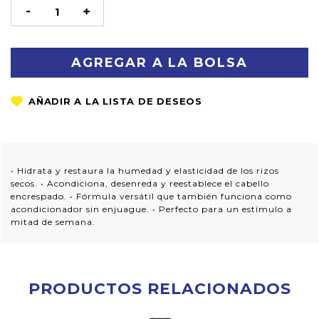
STOCK
DISMINUIR
AUMENTAR
LA
LA
CANTIDAD:
CANTIDAD:
• Hidrata y restaura la humedad y elasticidad de los rizos
secos. • Acondiciona, desenreda y reestablece el cabello
encrespado. • Fórmula versátil que también funciona como
acondicionador sin enjuague. • Perfecto para un estímulo a
mitad de semana.
PRODUCTOS RELACIONADOS