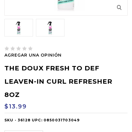
AGREGAR UNA OPINIÓN
THE DOUX FRESH TO DEF
LEAVEN-IN CURL REFRESHER
8OZ
$13.99
SKU -
OUT
36128
UPC:
0850031703049
OF