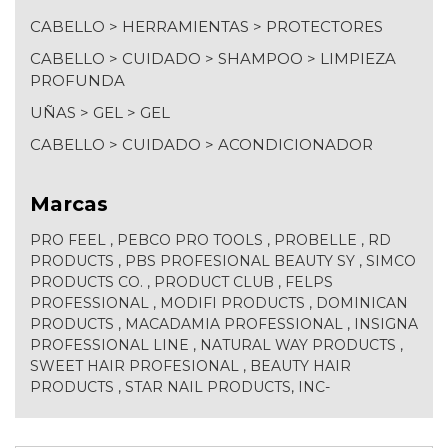
CABELLO
>
HERRAMIENTAS
>
PROTECTORES
MAQUILLAJE
TALLERES
CABELLO
>
CUIDADO
>
SHAMPOO
>
LIMPIEZA
PROFUNDA
EQUIPO
PET
UÑAS
>
GEL
>
GEL
GROOMING
CABELLO
>
CUIDADO
>
ACONDICIONADOR
REFINAR
Marcas
POR
No
PRO FEEL
,
PEBCO PRO TOOLS
,
PROBELLE
,
RD
hay
PRODUCTS
,
PBS PROFESIONAL BEAUTY SY
,
SIMCO
filtros
PRODUCTS CO.
,
PRODUCT CLUB
,
FELPS
aplicados
PROFESSIONAL
,
MODIFI PRODUCTS
,
DOMINICAN
PRODUCTS
,
MACADAMIA PROFESSIONAL
,
INSIGNA
PROFESSIONAL LINE
,
NATURAL WAY PRODUCTS
,
NAVEGAR
MOSTRAR
SWEET HAIR PROFESIONAL
,
BEAUTY HAIR
POR
FILTROS
PRODUCTS
,
STAR NAIL PRODUCTS, INC-
&
MEJORES
MARCAS
TIENDAS