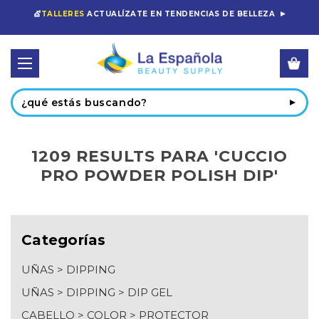
💇
TALLERES
ACTUALÍZATE EN TENDENCIAS DE BELLEZA
Buscar
1209 RESULTS PARA 'CUCCIO
PRO POWDER POLISH DIP'
CATEGORIES
Categorías
ESPECIALES
UÑAS
>
DIPPING
CABELLO
UÑAS
>
DIPPING
>
DIP GEL
UÑAS
CABELLO
>
COLOR
>
PROTECTOR
ESTÉTICA