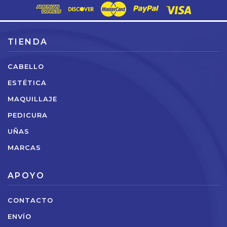
correo
6
electrónico
SIGUIENTE
TIENDA
ORDENAR POR
CABELLO
ESTÉTICA
MAQUILLAJE
PEDICURA
UÑAS
MARCAS
APOYO
CONTACTO
CARTA
DIPPING
ENVÍO
CUCCIO