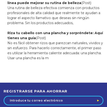
línea puede mejorar su rutina de belleza
(Post)
Una rutina de belleza efectiva comienza con productos
profesionales de alta calidad que realmente te ayudan a
lograr el aspecto llamativo que deseas sin ningún
problema. Sin los productos adecuados,
Riza tu cabello con una plancha y sorpréndete: Aquí
tienes una guía
(Post)
No es fácil obtener rizos que parezcan naturales, vividos y
sin esfuerzo. Para hacerlo correctamente, el primer paso
es utilizar la herramienta caliente adecuada: una plancha.
Usar una plancha es la m
1
2
3
REGISTRARSE PARA AHORRAR
4
Dirección
de
5