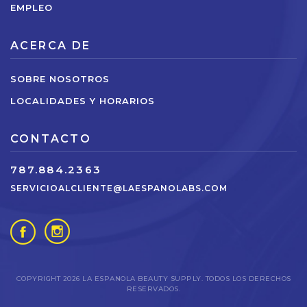
$15.00
EMPLEO
ACERCA DE
SOBRE NOSOTROS
LOCALIDADES Y HORARIOS
CONTACTO
787.884.2363
SERVICIOALCLIENTE@LAESPANOLABS.COM
POWDER
POLISH
DIP
$2.49
0.5
BRIGHT
PINK
COPYRIGHT 2026 LA ESPANOLA BEAUTY SUPPLY. TODOS LOS DERECHOS
RESERVADOS.