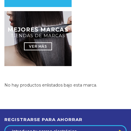
MEJORES MARCAS
TIENDAS DE MARCAS
VER MÁS
No hay productos enlistados bajo esta marca.
REGISTRARSE PARA AHORRAR
Dirección