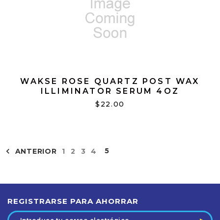
WAKSE ROSE QUARTZ POST WAX
ILLIMINATOR SERUM 4OZ
$22.00
5
ANTERIOR
1
2
3
4
REGISTRARSE PARA AHORRAR
Dirección