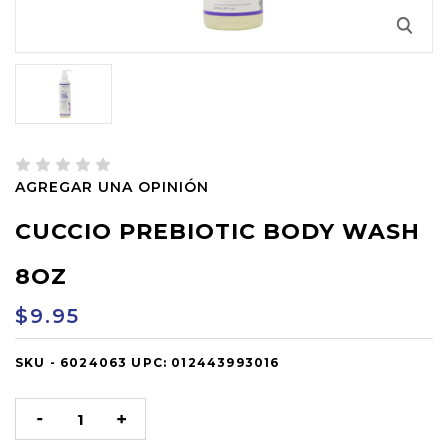
AGREGAR UNA OPINIÓN
CUCCIO PREBIOTIC BODY WASH
8OZ
$9.95
SKU -
OUT
6024063
UPC:
012443993016
OF
STOCK
DISMINUIR
AUMENTAR
LA
LA