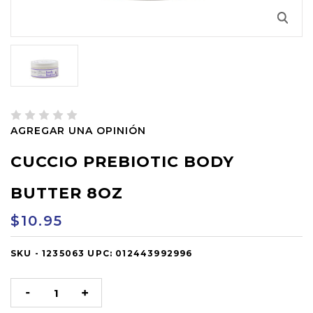
AGREGAR UNA OPINIÓN
CUCCIO PREBIOTIC BODY
BUTTER 8OZ
$10.95
SKU -
OUT
1235063
UPC:
012443992996
OF
STOCK
DISMINUIR
AUMENTAR
LA
LA