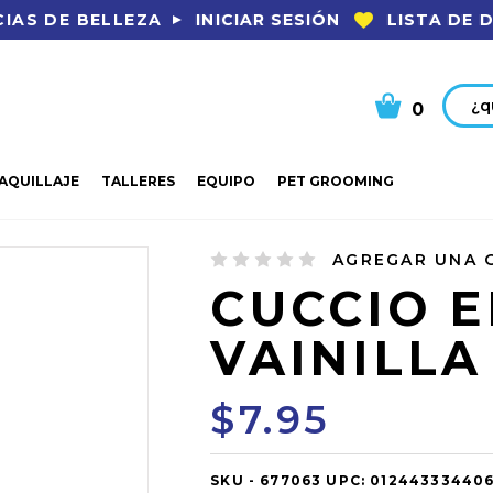
INICIAR SESIÓN
LISTA DE 
IAS DE BELLEZA
Busca
0
AQUILLAJE
TALLERES
EQUIPO
PET GROOMING
IXIR VAINILLA 2 OZ
AGREGAR UNA 
CUCCIO E
VAINILLA
$7.95
SKU -
OUT
677063
UPC:
01244333440