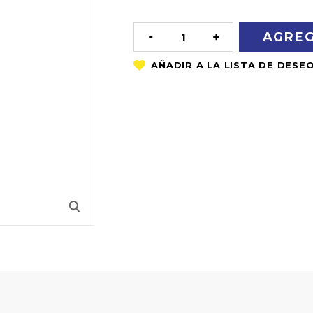
OF
STOCK
DISMINUIR
AUMENTAR
LA
LA
CANTIDAD:
CANTIDAD: