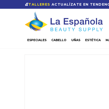
💇
TALLERES
ACTUALÍZATE EN TENDENC
ESPECIALES
CABELLO
UÑAS
ESTÉTICA
M
CASA
ESTÉTICA
MASAJE
ACEITE
CUCCIO EL