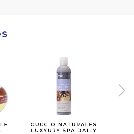
OS
LE
CUCCIO NATURALES
CUC
L
LUXYURY SPA DAILY
ESSEN