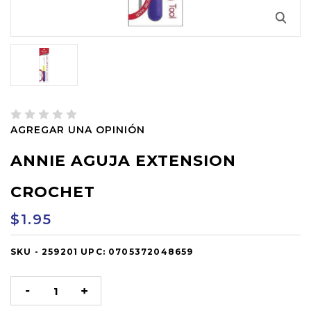
AGREGAR UNA OPINIÓN
ANNIE AGUJA EXTENSION
CROCHET
$1.95
SKU -
OUT
259201
UPC:
0705372048659
OF
STOCK
DISMINUIR
AUMENTAR
LA
LA